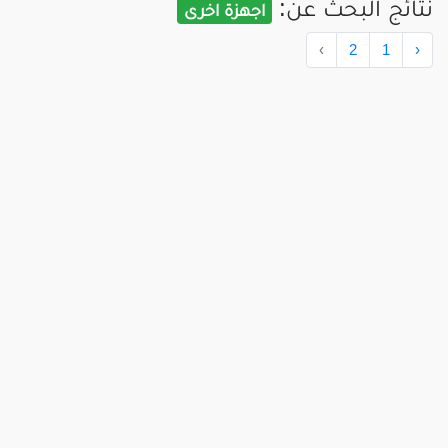
نتائج البحث عن:
اجهزة اخرى
›
2
1
‹