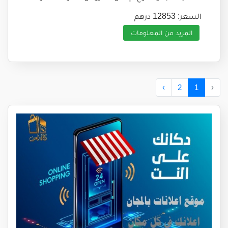
السعر: 12853 درهم
المزيد من المعلومات
›
2
1
‹