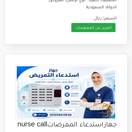
الدولة: السعودية
السعر: ريال
المزيد من المعلومات
جهازاستدعاء الممرضاتnurse call