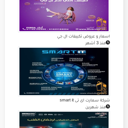
اسعار و عروض تكييفات ال جي
منذ 3 أشهر
شركة سمارت اى تى smart it
منذ شهرين