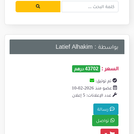
بواسطة : Latief Alhakim
السعر :
43702 درهم
تم توتيق:
عضو منذ 2026-02-10
عدد الإعلانات: 5 إعلان
رسالة
تواصل