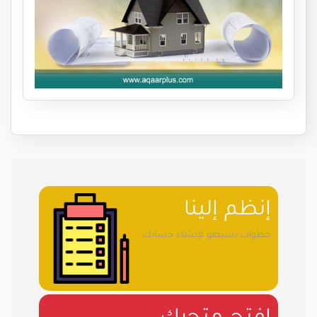
إنظم إلينا
خطوات بسيطو لإنشاء حسابك
إفتح متجرك