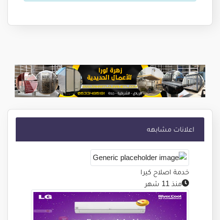
Service Available! For more information regarding the
product, you can visit our official website. You can also
looking for the other simillar product and you can place
your order directly from our official website,
WWW.LATIEF-ALHAKIM.COM
Store Website: https://www.latief-alhakim.com
اعلانات مشابهه
Whatsapp : +62858 3043 8966
خدمة اصلاح كيرا
منذ 11 شهر