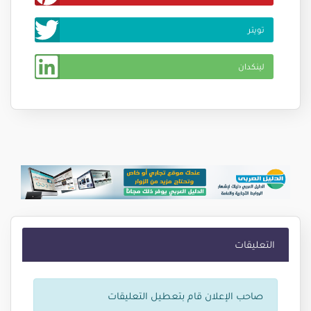
New Printer Machines, Inkjet Printer and Photo Printer
تويتر
Laser
لينكدان
WWW.LATIEF-ALHAKIM.COM, is one of big leading
developer ,distributor,manufacture Printer Machines
Technology, Inkjet Printer and Photo Printer Laser. The
consistently utmost quality of our products are based on
advanced American technology, excellent R&D teams
from Asian. Currently we offer best products and brands
from: MUTOH PRINTER, MIMAKI, ROLAND PRINTER,
التعليقات
EPSON, HP PRINTER, DTG and FAST T JET, and
many mores! Please visit our site or contact us for
صاحب الإعلان قام بتعطيل التعليقات
check our product available. World Wide Shipment