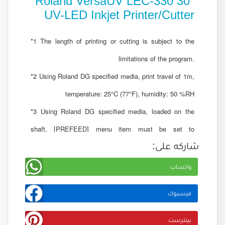
Roland VersaUV LEC-330 30"
UV-LED Inkjet Printer/Cutter
*1 The length of printing or cutting is subject to the
limitations of the program.
*2 Using Roland DG specified media, print travel of 1m,
temperature: 25°C (77°F), humidity: 50 %RH
*3 Using Roland DG specified media, loaded on the
shaft, [PREFEED] menu item must be set to
شاركه على:
“ENABLE,” with 25 mm or more for both right and left
margins and 35 mm or more front margin, excluding
واتساب
expansion or contraction of the media. Media 3,000 mm
فيسبوك
long.
بينترست