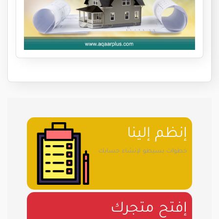
إنظم إلينا
خطوات بسيطو لإنشاء حسابك
إفتح متجرك