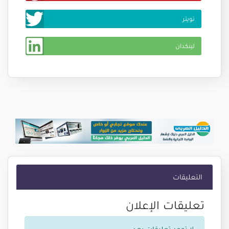
م عبدو محمد / 1013557433
تويتر
1200381094
لينكدان
التعليقات
تعليقات الإعلان
لا توجد تعليقات بعد