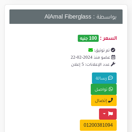
بواسطة : AlAmal Fiberglass
السعر :
100 جنيه
تم توتيق:
عضو منذ 2024-02-22
عدد الإعلانات: 5 إعلان
رسالة
تواصل
إتصال
01200381094